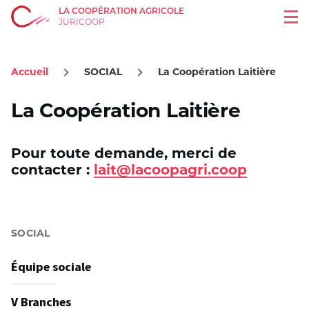
LA COOPÉRATION AGRICOLE
Aller au contenu principal
Men
JURICOOP
Accueil
SOCIAL
La Coopération Laitière
Fil
d'Ariane
La Coopération Laitière
Pour toute demande, merci de
contacter :
lait@lacoopagri.coop
SOCIAL
Équipe sociale
V Branches