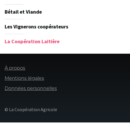
Bétail et Viande
Les Vignerons coopérateurs
La Coopération Laitière
Pied
À propos
de
page
Mentions légales
Données personnelles
© La Coopération Agricole