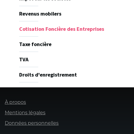
Revenus mobilers
Cotisation Foncière des Entreprises
Taxe foncière
TVA
Droits d'enregistrement
Pied
À propos
de
page
Mentions légales
Données personnelles