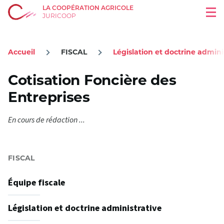
LA COOPÉRATION AGRICOLE
Aller au contenu principal
Men
JURICOOP
Accueil
FISCAL
Législation et doctrine admini
Fil
d'Ariane
Cotisation Foncière des
Entreprises
En cours de rédaction ...
FISCAL
Équipe fiscale
Législation et doctrine administrative